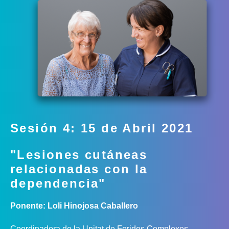
Sesión 4: 15 de Abril 2021
"Lesiones cutáneas
relacionadas con la
dependencia"
Ponente: Loli Hinojosa Caballero
Coordinadora de la Unitat de Ferides Complexes